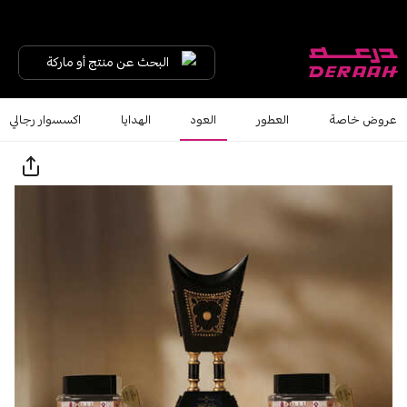
البحث عن منتج أو ماركة
عروض خاصة
العطور
العود
الهدايا
اكسسوار رجالي