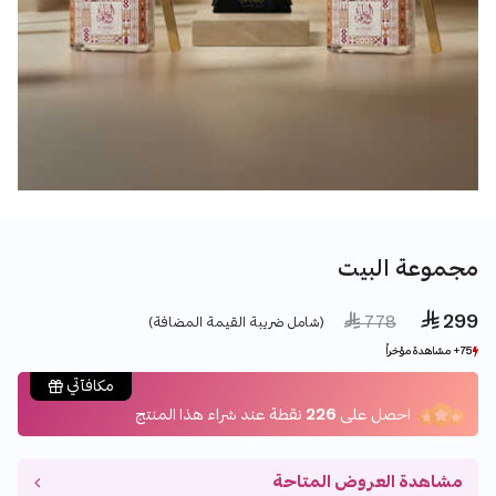
مجموعة البيت
 299
Price reduced from
to
 778
(شامل ضريبة القيمة المضافة)
75+ مشاهدة مؤخراً
75+ مشاهدة مؤخراً
4+ بيع مؤخراً
4+ بيع مؤخراً
مكافآتي
احصل على
226
نقطة عند شراء هذا المنتج
مشاهدة العروض المتاحة