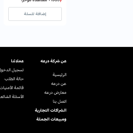
615+ بيع مؤخراً
615+ بيع مؤخراً
إضافة للسلة
عن ﺷﺮﻛﺔ درﻋﻪ
عملائنا
تسجيل الدخول
الرئيسية
حالة الطلب
عن درعه
قائمة الأمنيات
معارض درعه
الأسئلة الشائع
اتصل بنا
الشراكات التجارية
ومبيعات الجملة