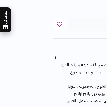
مكافآتي
ات مع طقم درعه برايفت الذي
شولي وتيوب روز والخوخ
خوخ , البرجموت , التوابل
ب روز ايلانج ايلانج
ي , خشب الصندل , العنبر