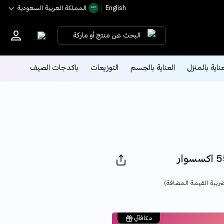
English
اﻟﻤﻤﻠﻜﺔ اﻟﻌﺮﺑﻴﺔ اﻟﺴﻌﻮدﻳﺔ
البحث عن منتج أو ماركة
عناية بالمنزل
العناية بالجسم
التوزيعات
باكدجات الصيف
Pric
ريبة القيمة المضافة)
مكافآتي