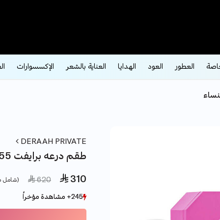
اصة
العطور
العود
الهدايا
العناية بالشعر
الإكسسوارات
ال
نساء
DERAAH PRIVATE
طقم درعه برايفت 555 اكسسوار
 310
e reduced from
to
 620
(شامل ض
245+ مشاهدة مؤخراً
245+ مشاهدة مؤخراً
6+ بيع مؤخراً
6+ بيع مؤخراً