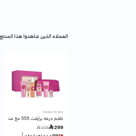
العملاء الذين شاهدوا هذا المنتج 
DERAAH PRIVATE
طقم درعه برايفت 555 مع شنطة
Price reduced from
to
 299
 598
1985+ مشاهدة مؤخراً
1985+ مشاهدة مؤخراً