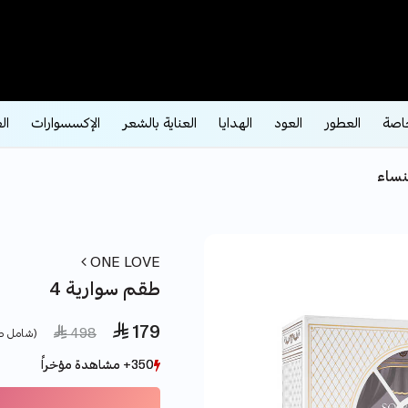
اصة
العطور
العود
الهدايا
العناية بالشعر
الإكسسوارات
ال
نساء
ONE LOVE
طقم سوارية 4
 179
e reduced from
to
 498
(شامل ض
350+ مشاهدة مؤخراً
350+ مشاهدة مؤخراً
86+ بيع مؤخراً
86+ بيع مؤخراً