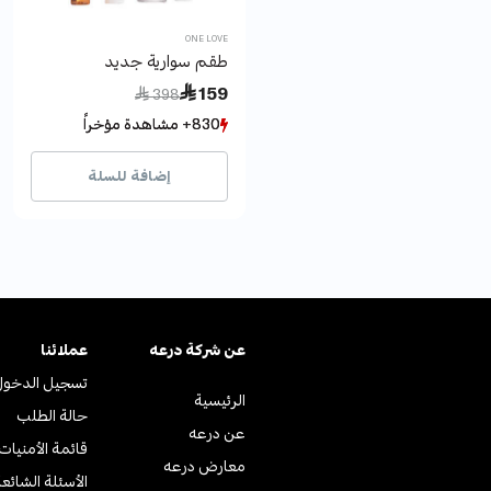
ONE LOVE
طقم سوارية جديد
Price reduced from
to
 159
 398
830+ مشاهدة مؤخراً
830+ مشاهدة مؤخراً
277+ بيع مؤخراً
277+ بيع مؤخراً
إضافة للسلة
عن ﺷﺮﻛﺔ درﻋﻪ
عملائنا
تسجيل الدخول
الرئيسية
حالة الطلب
عن درعه
قائمة الأمنيات
معارض درعه
الأسئلة الشائع