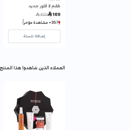
طقم لا فلور جديد
Price reduced from
to
 169
 420
357+ مشاهدة مؤخراً
357+ مشاهدة مؤخراً
70+ بيع مؤخراً
70+ بيع مؤخراً
إضافة للسلة
العملاء الذين شاهدوا هذا المنتج 