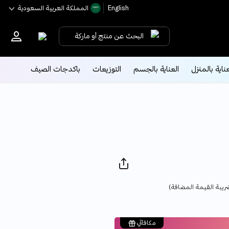
English
اﻟﻤﻤﻠﻜﺔ اﻟﻌﺮﺑﻴﺔ اﻟﺴﻌﻮدﻳﺔ
البحث عن منتج أو ماركة
عناية بالمنزل
العناية بالجسم
التوزيعات
باكدجات الصيف
Pric
ريبة القيمة المضافة)
مكافآتي