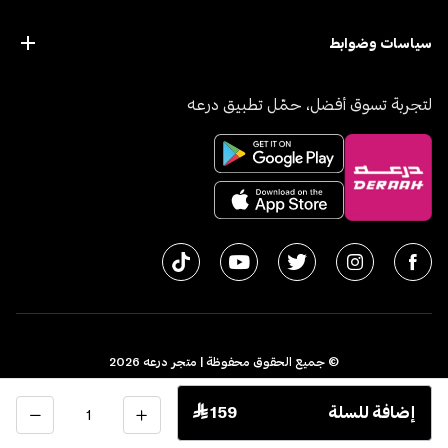
سياسات وضوابط
لتجربة تسوق أفضل، حمّل تطبيق درعه
© جميع الحقوق محفوظة | متجر درعه
2026
سجل تجاري 1010611077 - الرقم الضريبي 300055804900003
الكمية
إضافة للسلة
 159
اﻟﻤﻤﻠﻜﺔ اﻟﻌﺮﺑﻴﺔ اﻟﺴﻌﻮدﻳﺔ
English