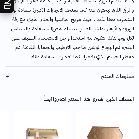
وصف طقم امورو يمنحك طقم امورو من درعه شعورًا بالهدوء
والرقي الذي تبحثين عنه كما تمنحنا الانجازات الكبيرة سعادة نود لو
استمرت معنا للأبد ، حيث مزيج الفانيليا والعنبر القوي مع رقة
الورود والأزهار بداخل العطر يمنحك شعورًا بالسعادة والحماس
لكل يوم، هكذا تتكون مع استخدام جل الاستحمام اللطيف على
البشرة ثم البودي لوشن صاحب الترطيب والحماية الفائقة ثم
معطر الجسم الذي يغمرك كما تغمرك السعادة دائمً.
معلومات المنتج
العملاء الذين اشتروا هذا المنتج اشتروا أيضاً