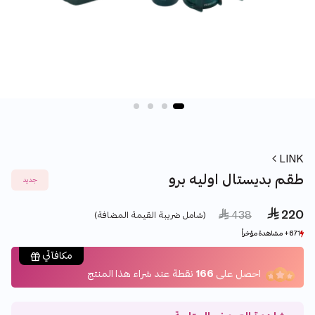
LINK
طقم بديستال اوليه برو
جديد
 220
Price reduced from
to
 438
(شامل ضريبة القيمة المضافة)
671+ مشاهدة مؤخراً
671+ مشاهدة مؤخراً
420+ بيع مؤخراً
420+ بيع مؤخراً
مكافآتي
احصل على
166
نقطة عند شراء هذا المنتج