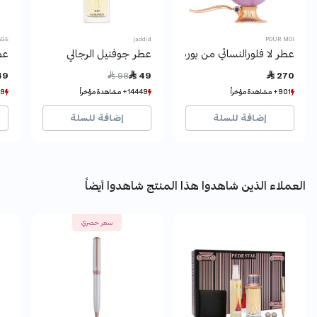
AGE
jaddid
POUR MOI
عطر لا فلورالنسائي من بورموا
عطر جوفنيل الرجالي
عط
Price reduced from
to
49
 98
 49
 270
901+ مشاهدة مؤخراً
901+ مشاهدة مؤخراً
14449+ مشاهدة مؤخراً
14449+ مشاهدة مؤخراً
17349
17349
960+ بيع مؤخراً
960+ بيع مؤخراً
8950+ بيع مؤخراً
8950+ بيع مؤخراً
65
65
إضافة للسلة
إضافة للسلة
العملاء الذين شاهدوا هذا المنتج شاهدوا أيضاً
سعر حصري