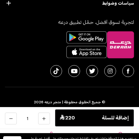
سياسات وضوابط
لتجربة تسوق أفضل، حمّل تطبيق درعه
© جميع الحقوق محفوظة | متجر درعه
2026
سجل تجاري 1010611077 - الرقم الضريبي 300055804900003
الكمية
إضافة للسلة
 220
اﻟﻤﻤﻠﻜﺔ اﻟﻌﺮﺑﻴﺔ اﻟﺴﻌﻮدﻳﺔ
English
يستخدم هذا الموقع ملفات تعريف الارتباط لضمان حصولك على أفضل تجربة على