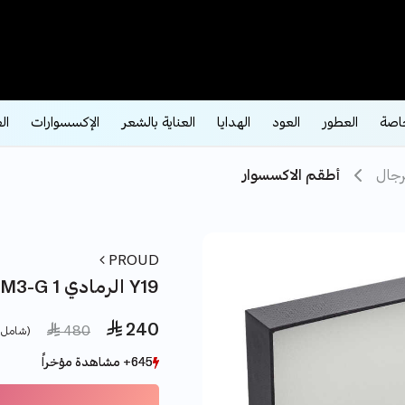
اصة
العطور
العود
الهدايا
العناية بالشعر
الإكسسوارات
ال
رجال
أطقم الاكسسوار
PROUD
طقم براود رباعي M3-G الرمادي 1 Y19
 240
 reduced from
to
 480
(شامل 
645+ مشاهدة مؤخراً
645+ مشاهدة مؤخراً
134+ بيع مؤخراً
134+ بيع مؤخراً