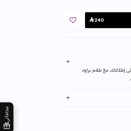
 240
ى إطلالتك, مع طقم براود
مكافآتي