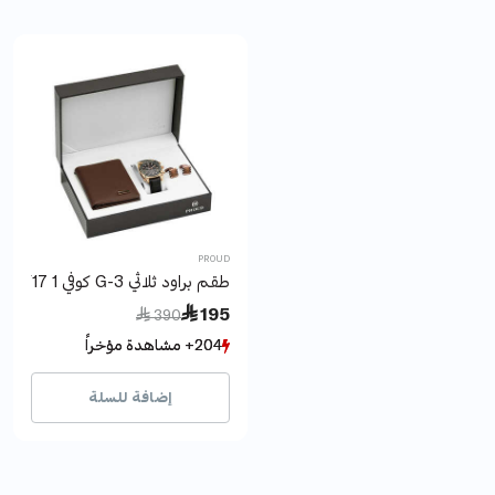
PROUD
طقم براود ثلاثي G-3 كوفي 1 Y17
Price reduced from
to
 195
 390
204+ مشاهدة مؤخراً
204+ مشاهدة مؤخراً
33+ بيع مؤخراً
33+ بيع مؤخراً
إضافة للسلة