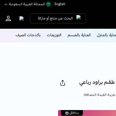
English
اﻟﻤﻤﻠﻜﺔ اﻟﻌﺮﺑﻴﺔ اﻟﺴﻌﻮدﻳﺔ
البحث عن منتج أو ماركة
عناية بالمنزل
العناية بالجسم
التوزيعات
باكدجات الصيف
Price
ضريبة القيمة المضافة)
مكافآتي