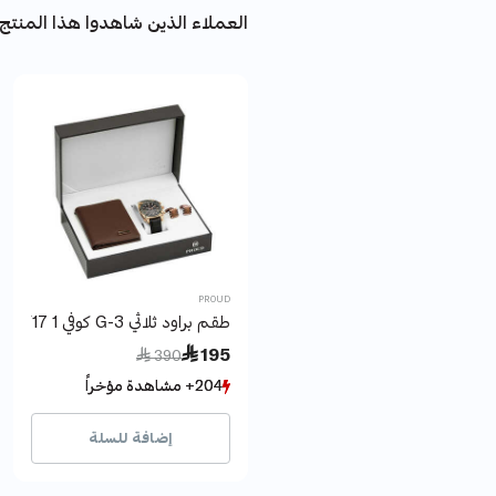
العملاء الذين شاهدوا هذا المنتج 
PROUD
طقم براود ثلاثي G-3 كوفي 1 Y17
Price reduced from
to
 195
 390
204+ مشاهدة مؤخراً
204+ مشاهدة مؤخراً
33+ بيع مؤخراً
33+ بيع مؤخراً
إضافة للسلة