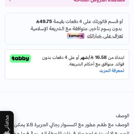
مشاهدة العروض المتاحة
الوصف
مكافآتي
الوصف: مع طقم عطور مع اكسسوار رجالي الجزيرة B،لا يمكن
للجميع إلا أن ينتبه لحضورك في ذات اللحظة التي يملأ فيها عطرك