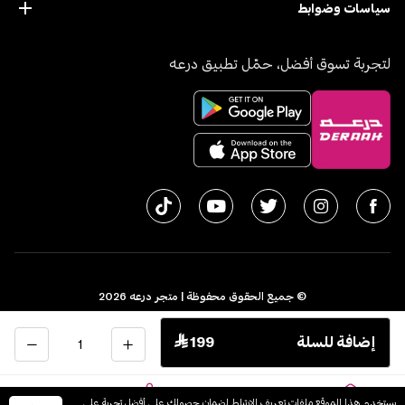
سياسات وضوابط
لتجربة تسوق أفضل، حمّل تطبيق درعه
© جميع الحقوق محفوظة | متجر درعه
2026
سجل تجاري 1010611077 - الرقم الضريبي 300055804900003
الكمية
إضافة للسلة
 199
اﻟﻤﻤﻠﻜﺔ اﻟﻌﺮﺑﻴﺔ اﻟﺴﻌﻮدﻳﺔ
English
يستخدم هذا الموقع ملفات تعريف الارتباط لضمان حصولك على أفضل تجربة على