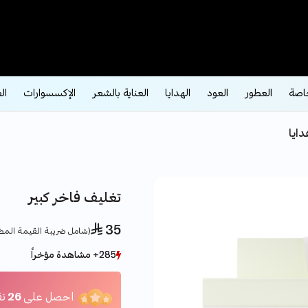
اصة
العطور
العود
الهدايا
العناية بالشعر
الإكسسوارات
ال
ايا
تغليف فاخر كبير
 35
(شامل ضريبة القيمة المض
285+ مشاهدة مؤخراً
285+ مشاهدة مؤخراً
275+ بيع مؤخراً
275+ بيع مؤخراً
احصل على
26
نق