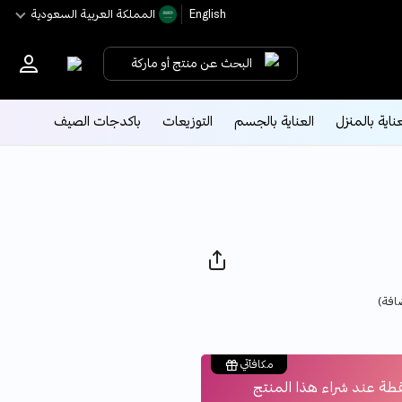
English
اﻟﻤﻤﻠﻜﺔ اﻟﻌﺮﺑﻴﺔ اﻟﺴﻌﻮدﻳﺔ
البحث عن منتج أو ماركة
عناية بالمنزل
العناية بالجسم
التوزيعات
باكدجات الصيف
افة)
مكافآتي
طة عند شراء هذا المنتج