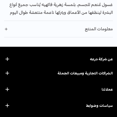
غسول مُنعم للجسم، بلمسة زهرية فاكهيه يُناسب جميع أنواع
البشرة لينظفها من الأعماق ويتركها ناعمة منتعشة طوال اليوم
معلومات المنتج
عن ﺷﺮﻛﺔ درﻋﻪ
الشراكات التجارية ومبيعات الجملة
عملائنا
سياسات وضوابط