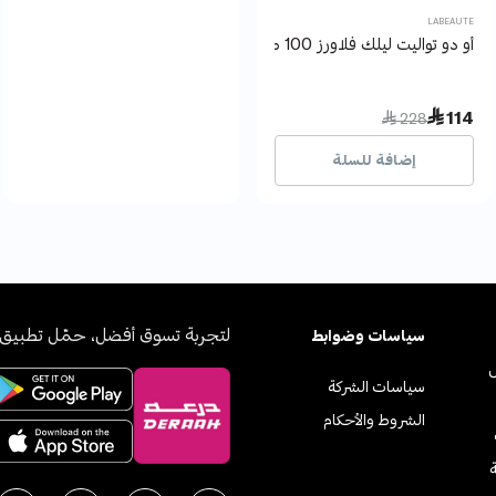
LABEAUTE
أو دو تواليت ليلك فلاورز 100 مل لابوتيه دي لامور
Price reduced from
to
 114
 228
إضافة للسلة
لتجربة تسوق أفضل، حمّل تطبيق 
سياسات وضوابط
سياسات الشركة
الشروط والأحكام
ة