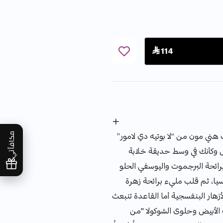
 114
 هني مون من “لا بوتيه دي لامور”
مكافآتي
وكأنك في وسط حديقة خلابة
 برائحة البرجموت واليوسفي الحلو
يسيا، ثم قلب مليء برائحة زهرة
هار البنفسجية أما القاعدة تنبعث
الأبيض وحلوى الشوكولا "من