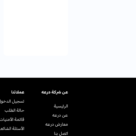
عن ﺷﺮﻛﺔ درﻋﻪ
عملائنا
تسجيل الدخول
الرئيسية
حالة الطلب
عن درعه
قائمة الأمنيات
معارض درعه
الأسئلة الشائع
اتصل بنا