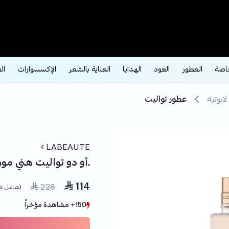
اصة
العطور
العود
الهدايا
العناية بالشعر
الإكسسوارات
ال
لابوتيه
عطور تواليت
LABEAUTE
أو دو تواليت هني مون 100 مل لابوتيه.
 114
ce reduced from
to
 228
(شامل ضر
150+ مشاهدة مؤخراً
150+ مشاهدة مؤخراً
42+ بيع مؤخراً
42+ بيع مؤخراً