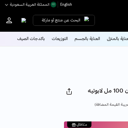
English
اﻟﻤﻤﻠﻜﺔ اﻟﻌﺮﺑﻴﺔ اﻟﺴﻌﻮدﻳﺔ
البحث عن منتج أو ماركة
عناية بالمنزل
العناية بالجسم
التوزيعات
باكدجات الصيف
Pri
يبة القيمة المضافة)
مكافآتي