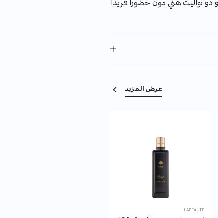
 دو تواليت هني مون حضوراً فريداً
عرض المزيد
null
LABEAUTE