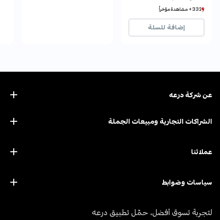
332+ مشاهدة مؤخراً
332+ مشاهدة مؤخراً
50+ بيع مؤخراً
50+ بيع مؤخراً
إضافة للسلة
عن ﺷﺮﻛﺔ درﻋﻪ
الشراكات التجارية ومبيعات الجملة
عملائنا
سياسات وضوابط
لتجربة تسوق أفضل، حمّل تطبيق درعه