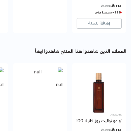
Price reduced from
to
 228
 114
332+ مشاهدة مؤخراً
332+ مشاهدة مؤخراً
50+ بيع مؤخراً
50+ بيع مؤخراً
إضافة للسلة
العملاء الذين شاهدوا هذا المنتج شاهدوا أيضاً
ull
null
LABEAUTE
أو دو تواليت روز فانيلا 100 مل لابوتيه.
Price reduced from
to
 228
 114