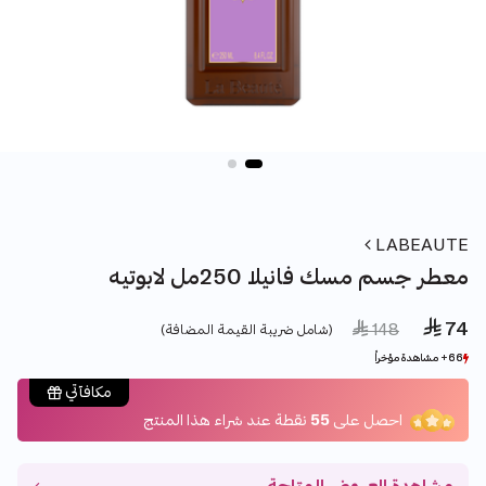
LABEAUTE
معطر جسم مسك فانيلا 250مل لابوتيه
 74
Price reduced from
to
 148
(شامل ضريبة القيمة المضافة)
66+ مشاهدة مؤخراً
66+ مشاهدة مؤخراً
20+ بيع مؤخراً
20+ بيع مؤخراً
مكافآتي
احصل على
55
نقطة عند شراء هذا المنتج