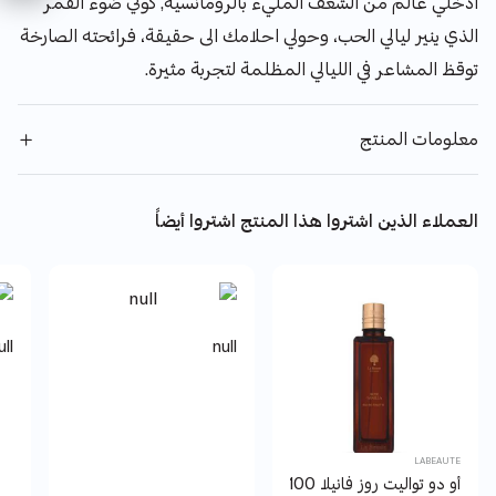
ادخلي عالم من الشغف المليء بالرومانسية, كوني ضوء القمر
الذي ينير ليالي الحب، وحولي احلامك الى حقيقة، فرائحته الصارخة
توقظ المشاعر في الليالي المظلمة لتجربة مثيرة.
معلومات المنتج
العملاء الذين اشتروا هذا المنتج اشتروا أيضاً
ull
null
LABEAUTE
أو دو تواليت روز فانيلا 100 مل لابوتيه.