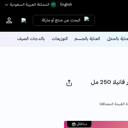
English
اﻟﻤﻤﻠﻜﺔ اﻟﻌﺮﺑﻴﺔ اﻟﺴﻌﻮدﻳﺔ
البحث عن منتج أو ماركة
عناية بالمنزل
العناية بالجسم
التوزيعات
باكدجات الصيف
جل استحمام روز عنبر فانيلا 250 مل
Pri
 القيمة المضافة)
مكافآتي