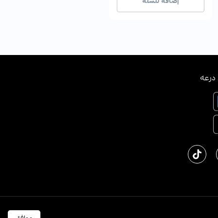
إضافة للسلة
إضافة للسلة
درعه
ﻜﺔ اﻟﻌﺮﺑﻴﺔ اﻟﺴﻌﻮدﻳﺔ
English