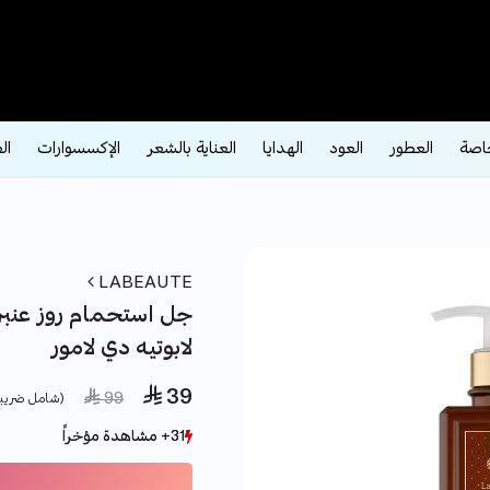
اصة
العطور
العود
الهدايا
العناية بالشعر
الإكسسوارات
ال
LABEAUTE
لابوتيه دي لامور
 39
ce reduced from
to
 99
(شامل ضريبة
31+ مشاهدة مؤخراً
31+ مشاهدة مؤخراً
40+ بيع مؤخراً
40+ بيع مؤخراً