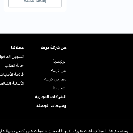
إضافة للسلة
عن ﺷﺮﻛﺔ درﻋﻪ
عملائنا
تسجيل الدخول
الرئيسية
حالة الطلب
عن درعه
قائمة الأمنيات
معارض درعه
الأسئلة الشائع
اتصل بنا
الشراكات التجارية
ومبيعات الجملة
© جميع الحقوق محفوظة | متجر درعه
يستخدم هذا الموقع ملفات تعريف الارتباط لضمان حصولك على أفضل تجربة على