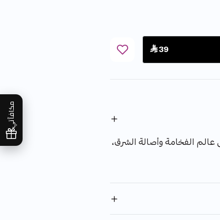
 39
مكافآتي
 عالم الفخامة وأصالة الشرق، ينظف ويرطب بشرتك بلطف ويمنح