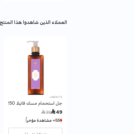
العملاء الذين شاهدوا هذا المنتج 
LABEAUTE
جل استحمام مسك فانيلا 250مل لابوتيه
Price reduced from
to
 49
 99
55+ مشاهدة مؤخراً
55+ مشاهدة مؤخراً
111+ بيع مؤخراً
111+ بيع مؤخراً