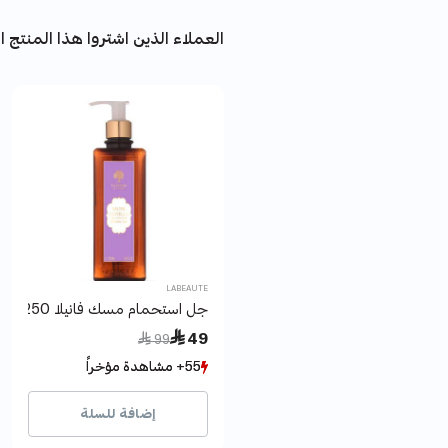
العملاء الذين اشتروا هذا المنتج اش
LABEAUTE
جل استحمام مسك فانيلا 250مل لابوتيه
Price reduced from
to
 49
 99
55+ مشاهدة مؤخراً
55+ مشاهدة مؤخراً
111+ بيع مؤخراً
111+ بيع مؤخراً
إضافة للسلة