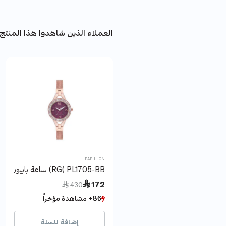
العملاء الذين شاهدوا هذا المنتج 
PAPILLON
RG( PL1705-BB) ساعة بابيون
Price reduced from
to
 172
 430
86+ مشاهدة مؤخراً
86+ مشاهدة مؤخراً
19+ بيع مؤخراً
19+ بيع مؤخراً
إضافة للسلة