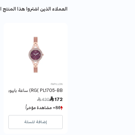
العملاء الذين اشتروا هذا المنتج اش
PAPILLON
RG( PL1705-BB) ساعة بابيون
Price reduced from
to
 172
 430
86+ مشاهدة مؤخراً
86+ مشاهدة مؤخراً
19+ بيع مؤخراً
19+ بيع مؤخراً
إضافة للسلة