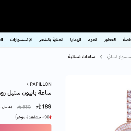
اصة
العطور
العود
الهدايا
العناية بالشعر
الإكسسوارات
ال
سسوار نسائي
ساعات نسائية
PAPILLON
ساعة بابيون ستيل روز
 189
e reduced from
to
 630
(شامل ض
90+ مشاهدة مؤخراً
90+ مشاهدة مؤخراً
7+ بيع مؤخراً
7+ بيع مؤخراً