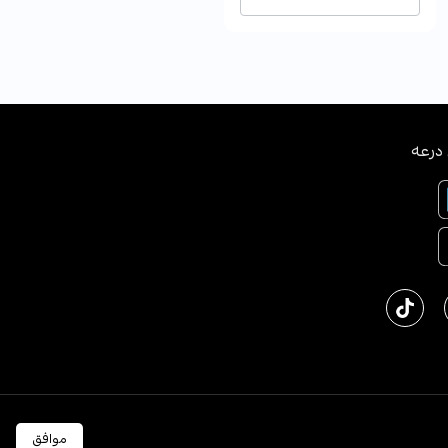
درعه
ﻜﺔ اﻟﻌﺮﺑﻴﺔ اﻟﺴﻌﻮدﻳﺔ
English
موافق