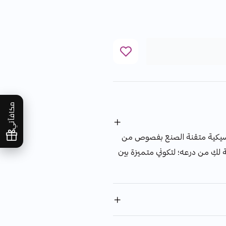
مكافآتي
لاسيكية متقنة الصنع بفصوص من
 لكِ من درعه؛ لتكوني متميزة بين