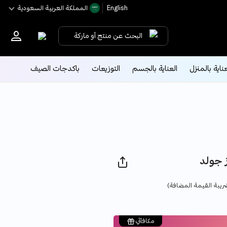
English
اﻟﻤﻤﻠﻜﺔ اﻟﻌﺮﺑﻴﺔ اﻟﺴﻌﻮدﻳﺔ
البحث عن منتج أو ماركة
عناية بالمنزل
العناية بالجسم
التوزيعات
باكدجات الصيف
 جولد
Pric
ريبة القيمة المضافة)
مكافآتي