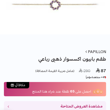
PAPILLON
طقم بابيون اكسسوار ذهبى رباعي
 87
Price reduced from
to
 290
(شامل ضريبة القيمة المضافة)
47+ مشاهدة مؤخراً
47+ مشاهدة مؤخراً
3+ بيع مؤخراً
3+ بيع مؤخراً
مكافآتي
احصل على
65
نقطة عند شراء هذا المنتج
مشاهدة العروض المتاحة