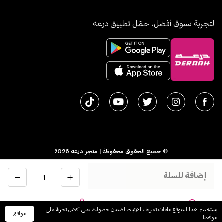
لتجربة تسوق أفضل، حمّل تطبيق درعه
© جميع الحقوق محفوظة | متجر درعه
2026
سجل تجاري 1010611077 - الرقم الضريبي 300055804900003
الكمية
إضافة للسلة
اﻟﻤﻤﻠﻜﺔ اﻟﻌﺮﺑﻴﺔ اﻟﺴﻌﻮدﻳﺔ
English
يستخدم هذا الموقع ملفات تعريف الارتباط لضمان حصولك على أفضل تجربة على
موافق
الرئيسية
السلة
الفئات
حسابي
موقعنا.