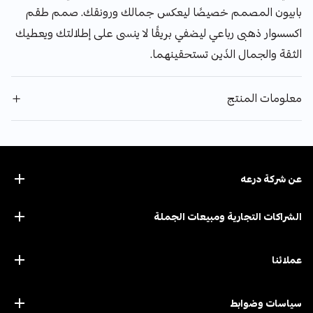
بابيون المصمم خصيصًا ليعكس جمالك ورونقك. صمم طقم
اكسسوار ذهبى رباعي ليضفي بريقًا لا ينسى على إطلالتك ويعطيك
الثقة والجمال الذَين تستحقينهما.
معلومات المنتج
عن ﺷﺮﻛﺔ درﻋﻪ
الشراكات التجارية ومبيعات الجملة
عملائنا
سياسات وضوابط