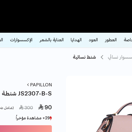
اصة
العطور
العود
الهدايا
العناية بالشعر
الإكسسوارات
ال
سسوار نسائي
شنط نسائية
PAPILLON
شنطة بابيون بينك نود JS2307-B-S
 90
ce reduced from
to
 300
(شامل ضر
29+ مشاهدة مؤخراً
29+ مشاهدة مؤخراً
7+ بيع مؤخراً
7+ بيع مؤخراً