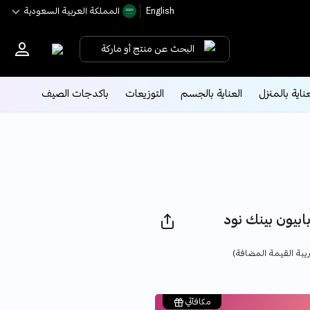
English
اﻟﻤﻤﻠﻜﺔ اﻟﻌﺮﺑﻴﺔ اﻟﺴﻌﻮدﻳﺔ
البحث عن منتج أو ماركة
عناية بالمنزل
العناية بالجسم
التوزيعات
باكدجات الصيف
Pri
يبة القيمة المضافة)
مكافآتي