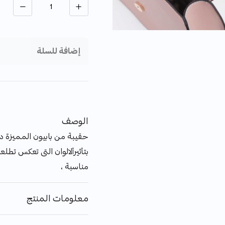
إضافة للسلة
الوصف
حقيبة من بابيون المميزة د
بتأثيرألالوان التى تعكس تطلع
مناسبة ،
معلومات المنتج