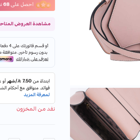
احصل على
68
ن
مشاهدة العروض المتاح
نفد من المخزون
الكمية