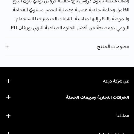
وصف شنطة بابيون كروس باج: حقيبة كروس بودي بلون البيج
الغامق وخامة جلدية عصرية وعملية لتحصر مستوي الفخامة
والموضة بالنظر إليها مناسبة للشابات المتميزات للاستخدام
اليومي ، ومصنعة من أفضل الجلود الصناعية البولي يوريثان PU.
معلومات المنتج
عن ﺷﺮﻛﺔ درﻋﻪ
الشراكات التجارية ومبيعات الجملة
عملائنا