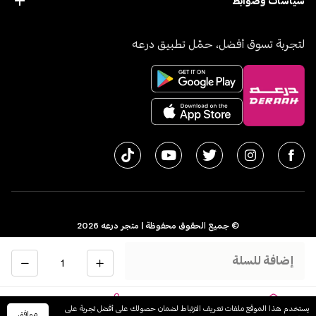
سياسات وضوابط
لتجربة تسوق أفضل، حمّل تطبيق درعه
© جميع الحقوق محفوظة | متجر درعه
2026
سجل تجاري 1010611077 - الرقم الضريبي 300055804900003
الكمية
إضافة للسلة
اﻟﻤﻤﻠﻜﺔ اﻟﻌﺮﺑﻴﺔ اﻟﺴﻌﻮدﻳﺔ
English
يستخدم هذا الموقع ملفات تعريف الارتباط لضمان حصولك على أفضل تجربة على
موافق