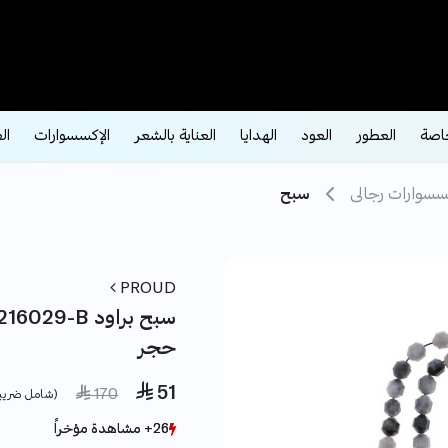
اصة
العطور
العود
الهدايا
العناية بالشعر
الإكسسوارات
ال
سسوارات رجالى
سبح
PROUD
حجر
 51
ice reduced from
to
 170
(شامل ضريب
26+ مشاهدة مؤخراً
26+ مشاهدة مؤخراً