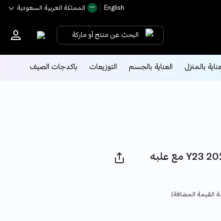
English
اﻟﻤﻤﻠﻜﺔ اﻟﻌﺮﺑﻴﺔ اﻟﺴﻌﻮدﻳﺔ
البحث عن منتج أو ماركة
عناية بالمنزل
العناية بالجسم
التوزيعات
باكدجات الصيف
مع علبه Y23 20216029-B سبح براود
Pr
ة القيمة المضافة)