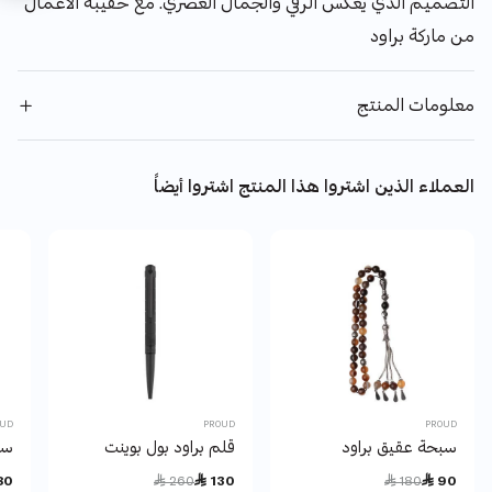
التصميم الذي يعكس الرقي والجمال العصري. مع حقيبة الاعمال
من ماركة براود
معلومات المنتج
العملاء الذين اشتروا هذا المنتج اشتروا أيضاً
OUD
PROUD
PROUD
سبحة عقيق براود
قلم براود بول بوينت
ساع
Price reduced from
to
Price reduced from
to
80
 260
 130
 180
 90