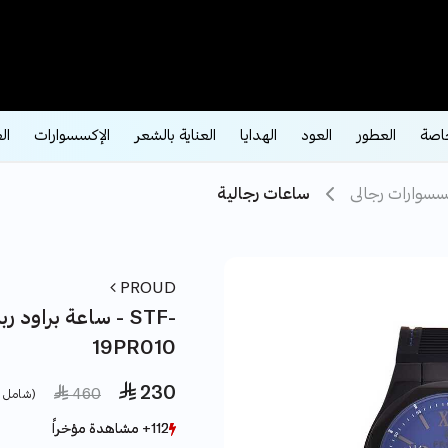
اصة
العطور
العود
الهدايا
العناية بالشعر
الإكسسوارات
ال
سسوارات رجالى
ساعات رجالية
PROUD
ساعة براود ربر أس
19PR010
 230
e reduced from
to
 460
(شامل ض
112+ مشاهدة مؤخراً
112+ مشاهدة مؤخراً