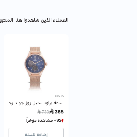
العملاء الذين شاهدوا هذا المنتج 
PROUD
ساعة براود ستيل روز جولد رجالي - AOSA590DE
Price reduced from
to
 365
 730
92+ مشاهدة مؤخراً
92+ مشاهدة مؤخراً
8+ بيع مؤخراً
8+ بيع مؤخراً
إضافة للسلة