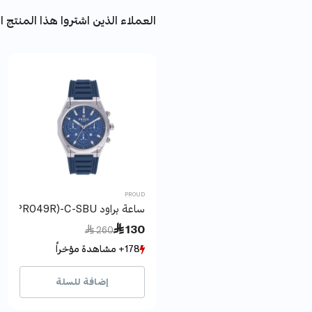
العملاء الذين اشتروا هذا المنتج اش
PROUD
ساعة براود Y24TAC(21PR049R)-C-SBU+علبة
Price reduced from
to
 130
 260
178+ مشاهدة مؤخراً
178+ مشاهدة مؤخراً
44+ بيع مؤخراً
44+ بيع مؤخراً
إضافة للسلة