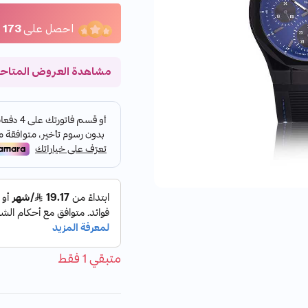
17+ بيع مؤخراً
17+ بيع مؤخراً
احصل على
173
ن
مشاهدة العروض المتاح
متبقي 1 فقط