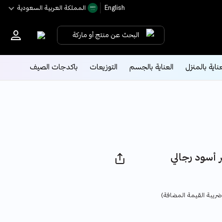
English
اﻟﻤﻤﻠﻜﺔ اﻟﻌﺮﺑﻴﺔ اﻟﺴﻌﻮدﻳﺔ
البحث عن منتج أو ماركة
عناية بالمنزل
العناية بالجسم
التوزيعات
باكدجات الصيف
ود رجالي - STF-
Pric
ريبة القيمة المضافة)