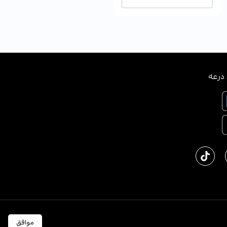
درعه
ﻜﺔ اﻟﻌﺮﺑﻴﺔ اﻟﺴﻌﻮدﻳﺔ
English
موافق