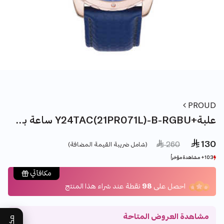
PROUD
ساعة براود Y24TAC(21PR071L)-B-RGBU+علبة
 130
Price reduced from
to
 260
(شامل ضريبة القيمة المضافة)
103+ مشاهدة مؤخراً
103+ مشاهدة مؤخراً
26+ بيع مؤخراً
26+ بيع مؤخراً
مكافآتي
احصل على
98
نقطة عند شراء هذا المنتج
مشاهدة العروض المتاحة