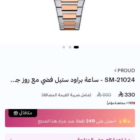
PROUD
ساعة براود ستيل فضي مع روز جولد - SM-21024
 330
Price reduced from
to
 660
(شامل ضريبة القيمة المضافة)
165+ مشاهدة مؤخراً
165+ مشاهدة مؤخراً
6+ بيع مؤخراً
6+ بيع مؤخراً
مكافآتي
احصل على
249
نقطة عند شراء هذا المنتج