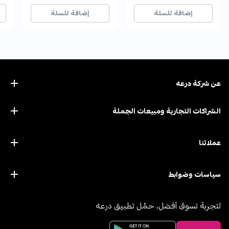
10+ بيع مؤخراً
10+ بيع مؤخراً
36+ بيع مؤخراً
36+ بيع مؤخراً
9+ بيع
9+ بيع
إضافة للسلة
إضافة للسلة
عن ﺷﺮﻛﺔ درﻋﻪ
الشراكات التجارية ومبيعات الجملة
عملائنا
سياسات وضوابط
لتجربة تسوق أفضل، حمّل تطبيق درعه