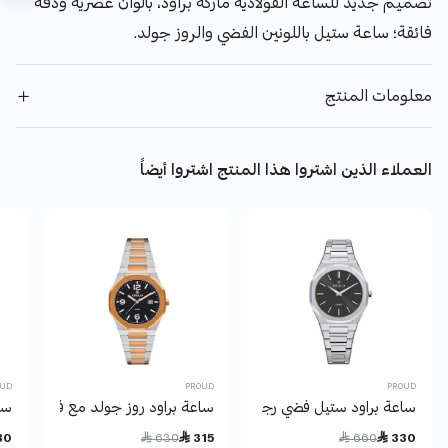
تصميم جديد للساعة الفولاذية ماركة براود، بألوان عصرية ودقه
فائقة؛ ساعة ستيل باللونين الفضي والروز جولد.
معلومات المنتج
العملاء الذين اشتروا هذا المنتج اشتروا أيضاً
OUD
PROUD
PROUD
ساعة براود ستيل فضي رجالي - SM-21024
ساعة براود روز جولد مع فضي رجالي- H-21PR014
ساع
Price reduced from
to
Price reduced from
to
30
 630
 315
 660
 330