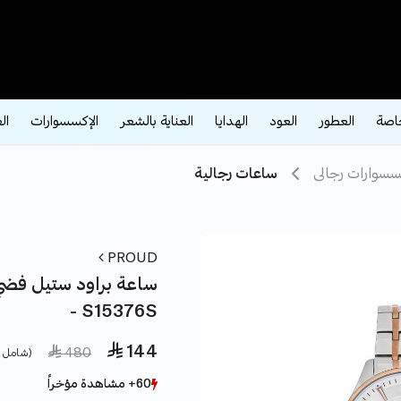
اصة
العطور
العود
الهدايا
العناية بالشعر
الإكسسوارات
ال
سسوارات رجالى
ساعات رجالية
PROUD
ساعة براود ستيل فضي
- S15376S
 144
e reduced from
to
 480
(شامل ض
60+ مشاهدة مؤخراً
60+ مشاهدة مؤخراً