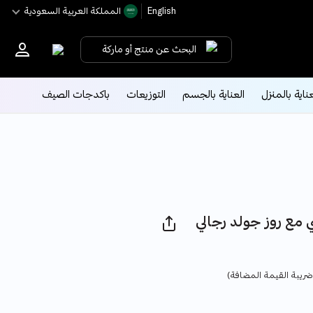
English
اﻟﻤﻤﻠﻜﺔ اﻟﻌﺮﺑﻴﺔ اﻟﺴﻌﻮدﻳﺔ
البحث عن منتج أو ماركة
عناية بالمنزل
العناية بالجسم
التوزيعات
باكدجات الصيف
 مع روز جولد رجالي
Pric
ريبة القيمة المضافة)