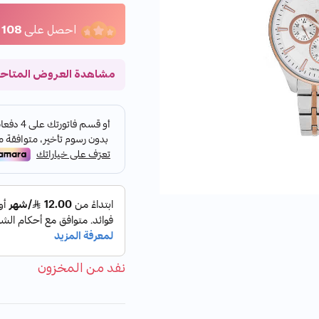
7+ بيع مؤخراً
7+ بيع مؤخراً
احصل على
108
مشاهدة العروض المتاح
نفد من المخزون