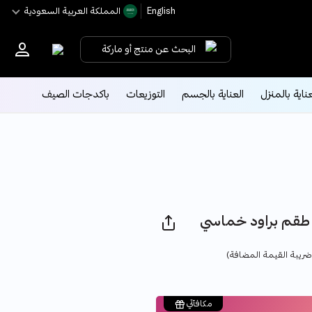
English
اﻟﻤﻤﻠﻜﺔ اﻟﻌﺮﺑﻴﺔ اﻟﺴﻌﻮدﻳﺔ
البحث عن منتج أو ماركة
عناية بالمنزل
العناية بالجسم
التوزيعات
باكدجات الصيف
Pric
ريبة القيمة المضافة)
مكافآتي