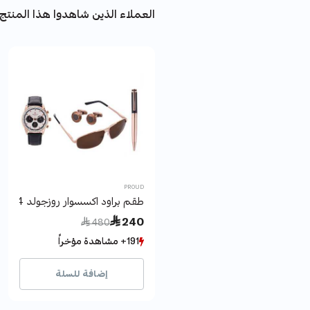
العملاء الذين شاهدوا هذا المنتج 
PROUD
طقم براود اكسسوار روزجولد 4 قطع
Price reduced from
to
 240
 480
191+ مشاهدة مؤخراً
191+ مشاهدة مؤخراً
39+ بيع مؤخراً
39+ بيع مؤخراً
إضافة للسلة