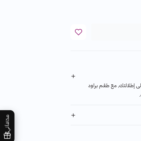
ى إطلالتك, مع طقم براود
مكافآتي