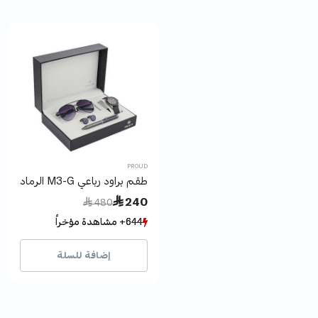
PROUD
طقم براود رباعي M3-G الرمادي 1 Y19
Price reduced from
to
 240
 480
644+ مشاهدة مؤخراً
644+ مشاهدة مؤخراً
134+ بيع مؤخراً
134+ بيع مؤخراً
إضافة للسلة