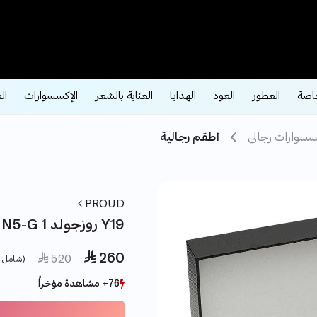
اصة
العطور
العود
الهدايا
العناية بالشعر
الإكسسوارات
ال
سسوارات رجالى
أطقم رجالية
PROUD
طقم براود خماسي N5-G روزجولد 1 Y19
 260
e reduced from
to
 520
(شامل ض
76+ مشاهدة مؤخراً
76+ مشاهدة مؤخراً
27+ بيع مؤخراً
27+ بيع مؤخراً