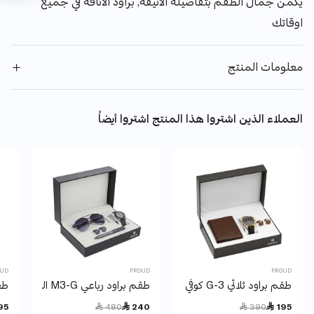
يكمن جمال الطقم بتفاصيله الانيقة, براود الأناقة في جميع
اوقاتك
معلومات المنتج
العملاء الذين اشتروا هذا المنتج اشتروا أيضاً
OUD
PROUD
PROUD
طقم براود ثلاثي G-3 كوفي 1 Y17
طقم براود رباعي M3-G الرمادي 1 Y19
طقم
Price reduced from
to
Price reduced from
to
95
 480
 240
 390
 195