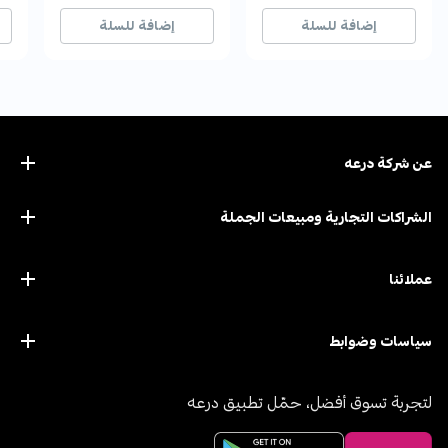
3+ بيع مؤخراً
3+ بيع مؤخراً
134+ بيع مؤخراً
134+ بيع مؤخراً
33+
33+
إضافة للسلة
إضافة للسلة
عن ﺷﺮﻛﺔ درﻋﻪ
الشراكات التجارية ومبيعات الجملة
عملائنا
سياسات وضوابط
لتجربة تسوق أفضل، حمّل تطبيق درعه