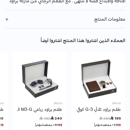
الاناقة والابداع قصة لا تنتهى . مع الطقم الرجالي من ماركة براود
معلومات المنتج
العملاء الذين اشتروا هذا المنتج اشتروا أيضاً
OUD
PROUD
PROUD
طقم براود ثلاثي G-3 كوفي 1 Y17
طقم براود رباعي M3-G الرمادي 1 Y19
طقم
Price reduced from
to
Price reduced from
to
20
 480
 240
 390
 195
205+ مشاهدة مؤخراً
205+ مشاهدة مؤخراً
646+ مشاهدة مؤخراً
646+ مشاهدة مؤخراً
52+ مشاهدة
52+ مشاهدة