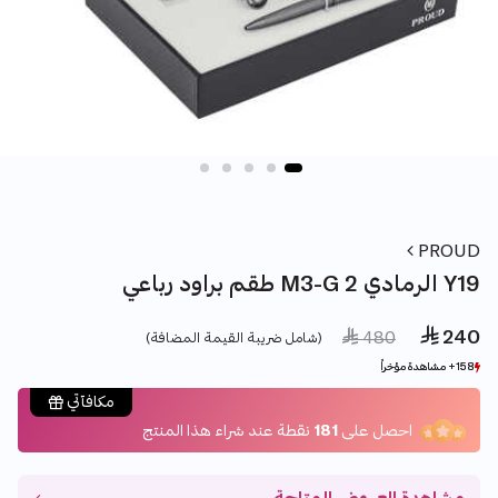
PROUD
طقم براود رباعي M3-G الرمادي 2 Y19
 240
Price reduced from
to
 480
(شامل ضريبة القيمة المضافة)
158+ مشاهدة مؤخراً
158+ مشاهدة مؤخراً
35+ بيع مؤخراً
35+ بيع مؤخراً
مكافآتي
احصل على
181
نقطة عند شراء هذا المنتج