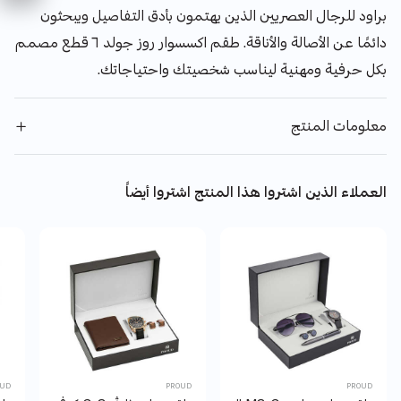
براود للرجال العصريين الذين يهتمون بأدق التفاصيل ويبحثون
دائمًا عن الأصالة والأناقة. طقم اكسسوار روز جولد ٦ قطع مصمم
بكل حرفية ومهنية ليناسب شخصيتك واحتياجاتك.
معلومات المنتج
العملاء الذين اشتروا هذا المنتج اشتروا أيضاً
OUD
PROUD
PROUD