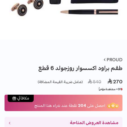
PROUD
طقم براود اكسسوار روزجولد 6 قطع
 270
Price reduced from
to
 540
(شامل ضريبة القيمة المضافة)
91+ مشاهدة مؤخراً
91+ مشاهدة مؤخراً
14+ بيع مؤخراً
14+ بيع مؤخراً
مكافآتي
احصل على
204
نقطة عند شراء هذا المنتج
مشاهدة العروض المتاحة