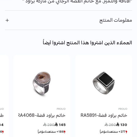
"الأناقة والتميز, مع خاتم الفضة الرجالي من ماركة براود "
معلومات المنتج
العملاء الذين اشتروا هذا المنتج اشتروا أيضاً
OUD
PROUD
PROUD
خاتم براود فضة-RA5891
خاتم براود فضة-RA4068
طق
Price reduced from
to
Price reduced from
to
64
 290
 145
 260
 130
277+ مشاهدة مؤخراً
277+ مشاهدة مؤخراً
186+ مشاهدة مؤخراً
186+ مشاهدة مؤخراً
126+ مشا
126+ مشا