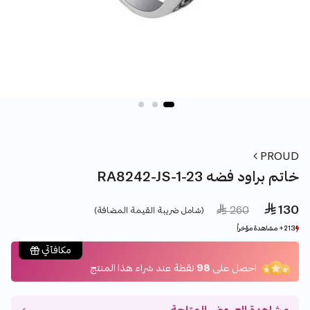
PROUD
RA8242-JS-1-23 خاتم براود فضه
 130
Price reduced from
to
 260
(شامل ضريبة القيمة المضافة)
213+ مشاهدة مؤخراً
213+ مشاهدة مؤخراً
37+ بيع مؤخراً
37+ بيع مؤخراً
مكافآتي
احصل على
98
نقطة عند شراء هذا المنتج