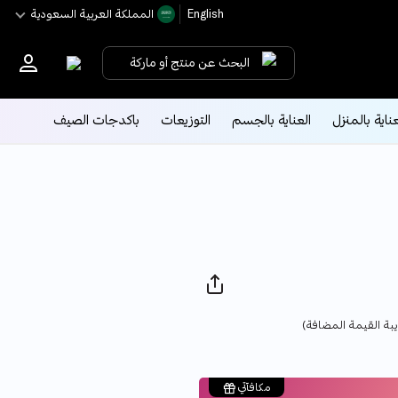
English
اﻟﻤﻤﻠﻜﺔ اﻟﻌﺮﺑﻴﺔ اﻟﺴﻌﻮدﻳﺔ
البحث عن منتج أو ماركة
عناية بالمنزل
العناية بالجسم
التوزيعات
باكدجات الصيف
Pri
بة القيمة المضافة)
مكافآتي