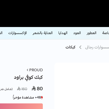
اصة
العطور
العود
الهدايا
العناية بالشعر
الإكسسوارات
ال
سسوارات رجالى
كبكات
PROUD
كبك كوفي براود
 80
ce reduced from
to
 160
(شامل ضري
48+ مشاهدة مؤخراً
48+ مشاهدة مؤخراً
15+ بيع مؤخراً
15+ بيع مؤخراً