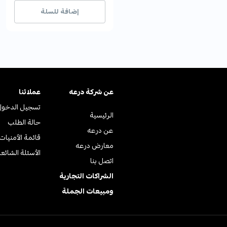
8+ بيع مؤخراً
8+ بيع مؤخراً
إضافة للسلة
عن ﺷﺮﻛﺔ درﻋﻪ
عملائنا
تسجيل الدخول
الرئيسية
حالة الطلب
عن درعه
قائمة الأمنيات
معارض درعه
الأسئلة الشائع
اتصل بنا
الشراكات التجارية
ومبيعات الجملة
© جميع الحقوق محفوظة | متجر درعه