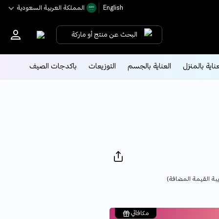
English
اﻟﻤﻤﻠﻜﺔ اﻟﻌﺮﺑﻴﺔ اﻟﺴﻌﻮدﻳﺔ
البحث عن منتج أو ماركة
عناية بالمنزل
العناية بالجسم
التوزيعات
باكدجات الصيف
Pri
بة القيمة المضافة)
مكافآتي