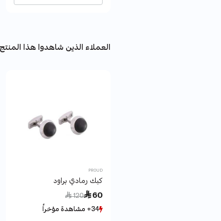
العملاء الذين شاهدوا هذا المنتج 
PROUD
كبك رمادي براود
Price reduced from
to
 60
 120
34+ مشاهدة مؤخراً
34+ مشاهدة مؤخراً