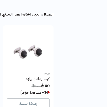
العملاء الذين اشتروا هذا المنتج اش
PROUD
كبك رمادي براود
Price reduced from
to
 60
 120
34+ مشاهدة مؤخراً
34+ مشاهدة مؤخراً
8+ بيع مؤخراً
8+ بيع مؤخراً
إضافة للسلة