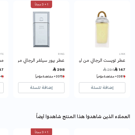
1 + 3 مجاناً
UTE
RING
LINK
عطر تويست الرجالي من لينك 100مل
عطر بيور سيلفر الرجالي من رينج
مع
Price reduced from
to
47
 298
 294
 147
2261+ مشاهدة مؤخراً
2261+ مشاهدة مؤخراً
2075+ مشاهدة مؤخراً
2075+ مشاهدة مؤخراً
194+ مشا
194+ مشا
1638+ بيع مؤخراً
1638+ بيع مؤخراً
2720+ بيع مؤخراً
2720+ بيع مؤخراً
238
238
إضافة للسلة
إضافة للسلة
العملاء الذين شاهدوا هذا المنتج شاهدوا أيضاً
1 + 3 مجاناً