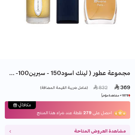
مجموعة عطور ( لينك اسود150 - سيرين100- بلاتنيوم100 )
 369
Price reduced from
to
 832
(شامل ضريبة القيمة المضافة)
1878+ مشاهدة مؤخراً
1878+ مشاهدة مؤخراً
622+ بيع مؤخراً
622+ بيع مؤخراً
مكافآتي
احصل على
279
نقطة عند شراء هذا المنتج
مشاهدة العروض المتاحة