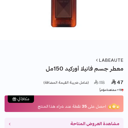
LABEAUTE
معطر جسم فانيلا أوركيد 150مل
 47
Price reduced from
to
 118
(شامل ضريبة القيمة المضافة)
19+ مشاهدة مؤخراً
19+ مشاهدة مؤخراً
152+ بيع مؤخراً
152+ بيع مؤخراً
مكافآتي
احصل على
35
نقطة عند شراء هذا المنتج
مشاهدة العروض المتاحة