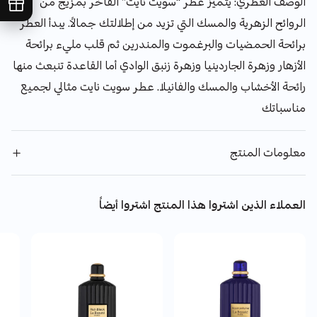
الوصف العطري: يتميز عطر “سويت نايت” الفاخر بمزيج من
الروائح الزهرية والمسك التي تزيد من إطلالتك جمالاً. يبدأ العطر
برائحة الحمضيات والبرغموت والمندرين ثم قلب مليء برائحة
الأزهار وزهرة الجاردينيا وزهرة زنبق الوادي أما القاعدة تنبعث منها
رائحة الأخشاب والمسك والفانيلا. عطر سويت نايت مثالي لجميع
مناسباتك
معلومات المنتج
العملاء الذين اشتروا هذا المنتج اشتروا أيضاً