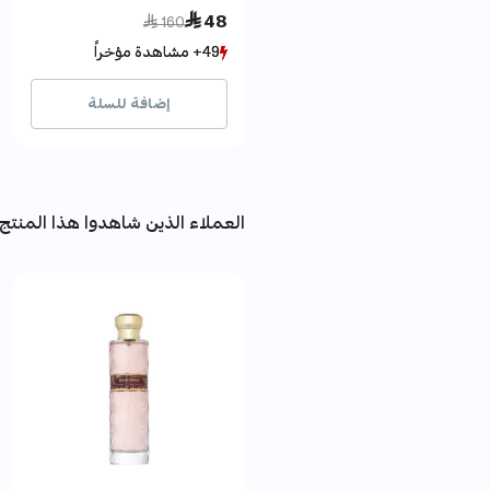
Price reduced from
to
 48
 160
49+ مشاهدة مؤخراً
49+ مشاهدة مؤخراً
22+ بيع مؤخراً
22+ بيع مؤخراً
إضافة للسلة
العملاء الذين شاهدوا هذا المنتج 