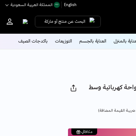
English
اﻟﻤﻤﻠﻜﺔ اﻟﻌﺮﺑﻴﺔ اﻟﺴﻌﻮدﻳﺔ
البحث عن منتج أو ماركة
عناية بالمنزل
العناية بالجسم
التوزيعات
باكدجات الصيف
حة كهربائية وسط D-AIR/A تيتانيوم -
Price
ضريبة القيمة المضافة)
مكافآتي