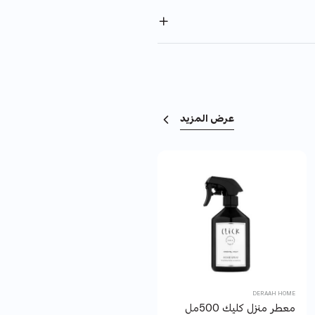
عرض المزيد
PROUD
DERAAH HOME
معطر منزل كليك 500مل
كبك براود استيل FCS-027 +علبة