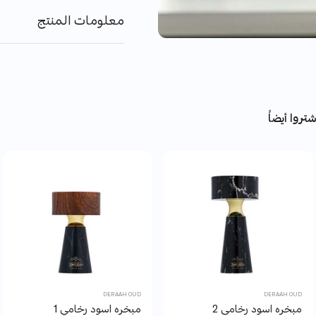
معلومات المنتج
تروا أيضاً
DERAAH OUD
DERAAH OUD
مبخره اسود رخامى 2
مبخره اسود رخامي 1