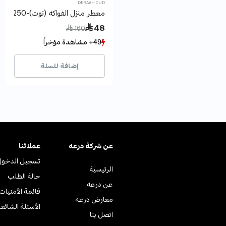
DERAAH OUD
معطر منزل الفواكه (توت)-250 مل
Price reduced from
to
 48
 160
49+ مشاهدة مؤخراً
49+ مشاهدة مؤخراً
22+ بيع مؤخراً
22+ بيع مؤخراً
إضافة للسلة
عن ﺷﺮﻛﺔ درﻋﻪ
عملائنا
تسجيل الدخول
الرئيسية
حالة الطلب
عن درعه
قائمة الأمنيات
معارض درعه
الأسئلة الشائع
اتصل بنا