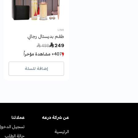
LINK
طقم بديستال رجالي
Price reduced from
to
 249
 498
407+ مشاهدة مؤخراً
407+ مشاهدة مؤخراً
111+ بيع مؤخراً
111+ بيع مؤخراً
إضافة للسلة
عن ﺷﺮﻛﺔ درﻋﻪ
عملائنا
تسجيل الدخول
الرئيسية
حالة الطلب