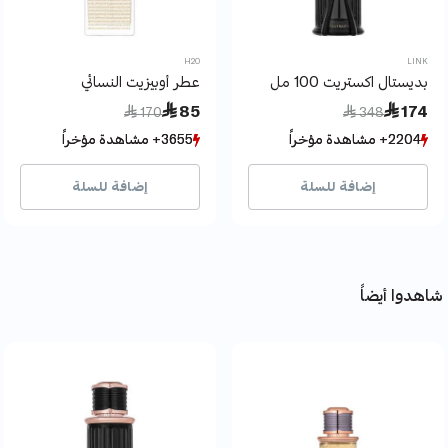
H2O
LINK
بديستال اكستريت 100 مل
عطر أوبيزيت النسائي
Price reduced from
to
Price reduced from
to
 85
 174
 170
 348
2204+ مشاهدة مؤخراً
2204+ مشاهدة مؤخراً
3655+ مشاهدة مؤخراً
3655+ مشاهدة مؤخراً
992+ بيع مؤخراً
992+ بيع مؤخراً
3281+ بيع مؤخراً
3281+ بيع مؤخراً
إضافة للسلة
إضافة للسلة
شاهدوا أيضاً