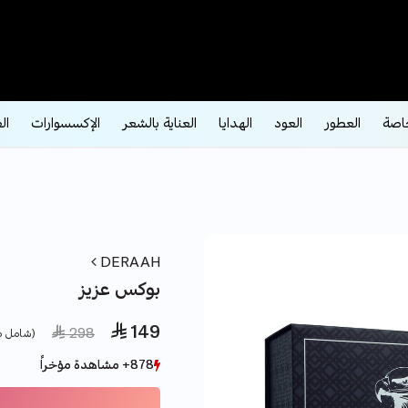
اصة
العطور
العود
الهدايا
العناية بالشعر
الإكسسوارات
ال
DERAAH
بوكس عزيز
 149
e reduced from
to
 298
(شامل ض
878+ مشاهدة مؤخراً
878+ مشاهدة مؤخراً
192+ بيع مؤخراً
192+ بيع مؤخراً