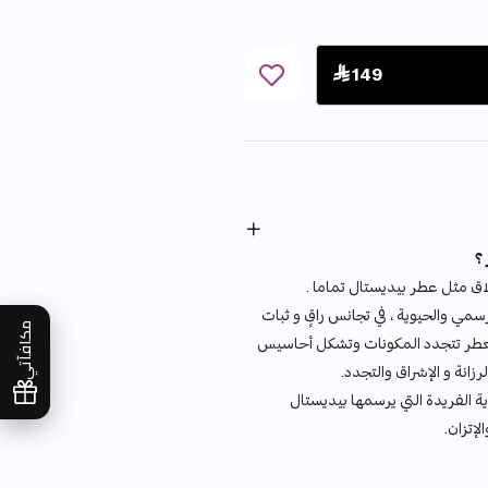
 149
؟
لاق مثل عطر بيديستال تماما .
سمي والحيوية ، في تجانس راقٍ و ثبات
مكافآتي
لعطر تتجدد المكونات وتشكل أحاسيس
رزانة و الإشراق والتجدد.
 الفريدة التي يرسمها بيديستال
إتزان.