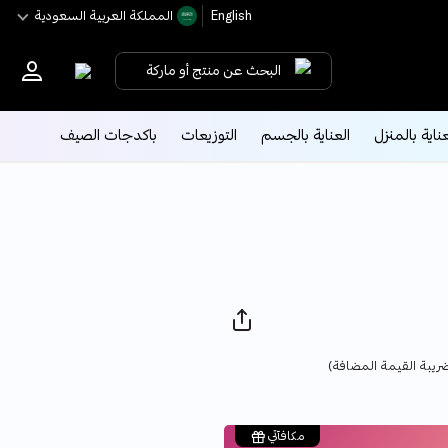
English
اﻟﻤﻤﻠﻜﺔ اﻟﻌﺮﺑﻴﺔ اﻟﺴﻌﻮدﻳﺔ
البحث عن منتج أو ماركة
عناية بالمنزل
العناية بالجسم
التوزيعات
باكدجات الصيف
Pric
ريبة القيمة المضافة)
مكافآتي