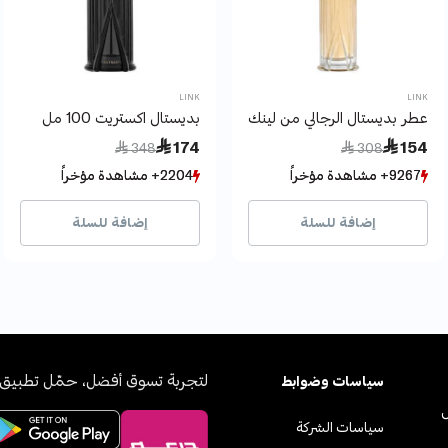
LINK
LINK
عطر بديستال الرجالي من لينك
بديستال اكستريت 100 مل
Price reduced from
to
Price reduced from
to
 174
 154
 348
 308
9267+ مشاهدة مؤخراً
9267+ مشاهدة مؤخراً
2204+ مشاهدة مؤخراً
2204+ مشاهدة مؤخراً
5806+ بيع مؤخراً
5806+ بيع مؤخراً
992+ بيع مؤخراً
992+ بيع مؤخراً
إضافة للسلة
إضافة للسلة
لتجربة تسوق أفضل، حمّل تطبيق 
سياسات وضوابط
سياسات الشركة