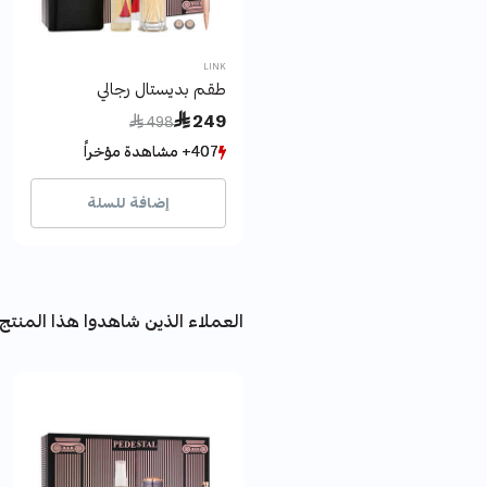
LINK
طقم بديستال رجالي
Price reduced from
to
 249
 498
407+ مشاهدة مؤخراً
407+ مشاهدة مؤخراً
111+ بيع مؤخراً
111+ بيع مؤخراً
إضافة للسلة
العملاء الذين شاهدوا هذا المنتج 